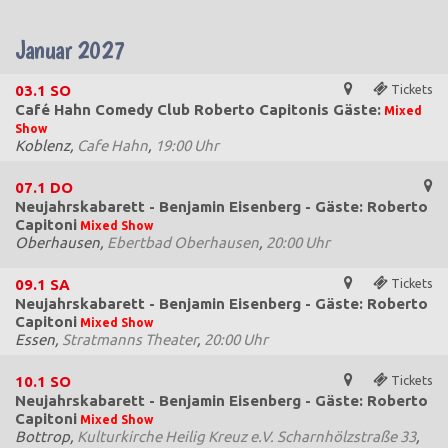
Januar 2027
03.1
SO
Tickets
Café Hahn Comedy Club Roberto Capitonis Gäste:
Mixed
Show
Koblenz,
Cafe Hahn
,
19:00 Uhr
07.1
DO
Neujahrskabarett - Benjamin Eisenberg - Gäste: Roberto
Capitoni
Mixed Show
Oberhausen,
Ebertbad Oberhausen
,
20:00 Uhr
09.1
SA
Tickets
Neujahrskabarett - Benjamin Eisenberg - Gäste: Roberto
Capitoni
Mixed Show
Essen,
Stratmanns Theater
,
20:00 Uhr
10.1
SO
Tickets
Neujahrskabarett - Benjamin Eisenberg - Gäste: Roberto
Capitoni
Mixed Show
Bottrop,
Kulturkirche Heilig Kreuz e.V. Scharnhölzstraße 33
,