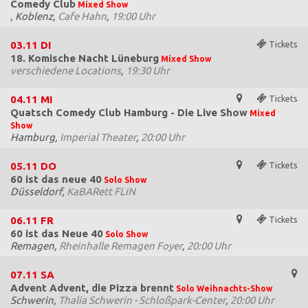
Comedy Club
Mixed Show
, Koblenz,
Cafe Hahn
,
19:00 Uhr
03.11
DI
Tickets
18. Komische Nacht Lüneburg
Mixed Show
verschiedene Locations
,
19:30 Uhr
04.11
MI
Tickets
Quatsch Comedy Club Hamburg - Die Live Show
Mixed
Show
Hamburg,
Imperial Theater
,
20:00 Uhr
05.11
DO
Tickets
60 ist das neue 40
Solo Show
Düsseldorf,
KaBARett FLiN
06.11
FR
Tickets
60 ist das Neue 40
Solo Show
Remagen,
Rheinhalle Remagen Foyer
,
20:00 Uhr
07.11
SA
Advent Advent, die Pizza brennt
Solo Weihnachts-Show
Schwerin,
Thalia Schwerin - Schloßpark-Center
,
20:00 Uhr