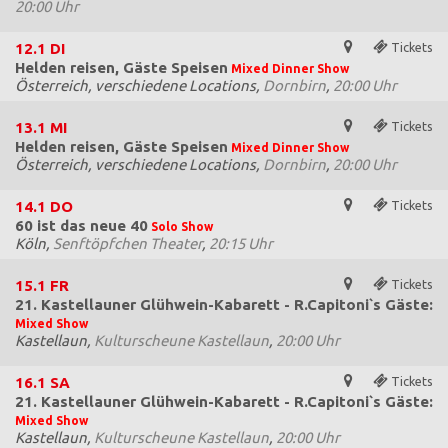
20:00 Uhr
12.1
DI
Tickets
Helden reisen, Gäste Speisen
Mixed Dinner Show
Österreich, verschiedene Locations,
Dornbirn
,
20:00 Uhr
13.1
MI
Tickets
Helden reisen, Gäste Speisen
Mixed Dinner Show
Österreich, verschiedene Locations,
Dornbirn
,
20:00 Uhr
14.1
DO
Tickets
60 ist das neue 40
Solo Show
Köln,
Senftöpfchen Theater
,
20:15 Uhr
15.1
FR
Tickets
21. Kastellauner Glühwein-Kabarett - R.Capitoni`s Gäste:
Mixed Show
Kastellaun,
Kulturscheune Kastellaun
,
20:00 Uhr
16.1
SA
Tickets
21. Kastellauner Glühwein-Kabarett - R.Capitoni`s Gäste:
Mixed Show
Kastellaun,
Kulturscheune Kastellaun
,
20:00 Uhr