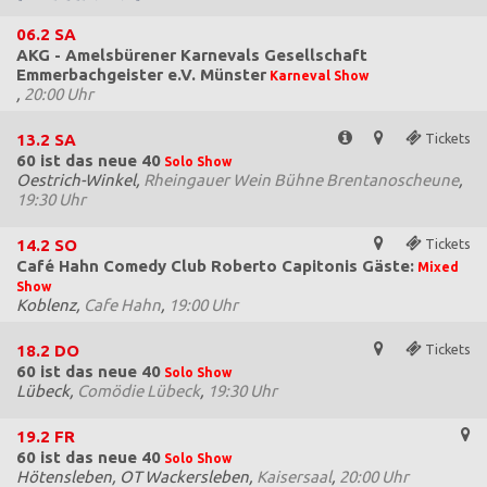
06.2
SA
AKG - Amelsbürener Karnevals Gesellschaft
Emmerbachgeister e.V. Münster
Karneval Show
,
20:00 Uhr
13.2
SA
Tickets
60 ist das neue 40
Solo Show
Oestrich-Winkel,
Rheingauer Wein Bühne Brentanoscheune
,
19:30 Uhr
14.2
SO
Tickets
Café Hahn Comedy Club Roberto Capitonis Gäste:
Mixed
Show
Koblenz,
Cafe Hahn
,
19:00 Uhr
18.2
DO
Tickets
60 ist das neue 40
Solo Show
Lübeck,
Comödie Lübeck
,
19:30 Uhr
19.2
FR
60 ist das neue 40
Solo Show
Hötensleben, OT Wackersleben,
Kaisersaal
,
20:00 Uhr