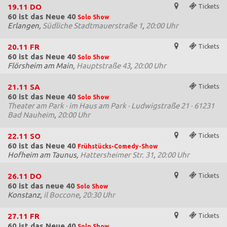
19.11
DO
Tickets
60 ist das Neue 40
Solo Show
Erlangen,
Südliche Stadtmauerstraße 1
,
20:00 Uhr
20.11
FR
Tickets
60 ist das Neue 40
Solo Show
Flörsheim am Main,
Hauptstraße 43
,
20:00 Uhr
21.11
SA
Tickets
60 ist das Neue 40
Solo Show
Theater am Park · im Haus am Park · Ludwigstraße 21 · 61231
Bad Nauheim
,
20:00 Uhr
22.11
SO
Tickets
60 ist das Neue 40
Frühstücks-Comedy-Show
Hofheim am Taunus,
Hattersheimer Str. 31
,
20:00 Uhr
26.11
DO
Tickets
60 ist das neue 40
Solo Show
Konstanz,
il Boccone
,
20:30 Uhr
27.11
FR
Tickets
60 ist das Neue 40
Solo Show