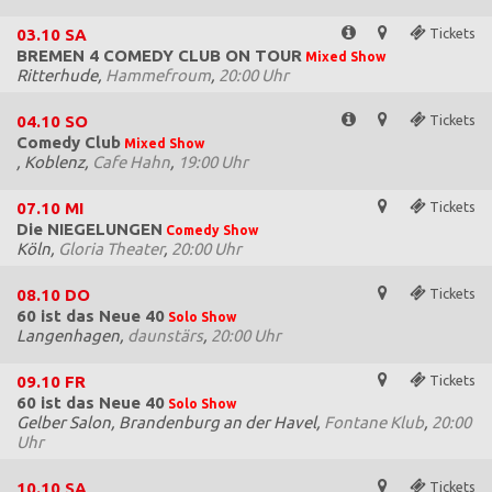
03.10
SA
Tickets
BREMEN 4 COMEDY CLUB ON TOUR
Mixed Show
Ritterhude,
Hammefroum
,
20:00 Uhr
04.10
SO
Tickets
Comedy Club
Mixed Show
, Koblenz,
Cafe Hahn
,
19:00 Uhr
07.10
MI
Tickets
Die NIEGELUNGEN
Comedy Show
Köln,
Gloria Theater
,
20:00 Uhr
08.10
DO
Tickets
60 ist das Neue 40
Solo Show
Langenhagen,
daunstärs
,
20:00 Uhr
09.10
FR
Tickets
60 ist das Neue 40
Solo Show
Gelber Salon, Brandenburg an der Havel,
Fontane Klub
,
20:00
Uhr
10.10
SA
Tickets