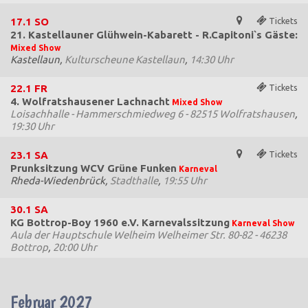
17.1
SO
Tickets
21. Kastellauner Glühwein-Kabarett - R.Capitoni`s Gäste:
Mixed Show
Kastellaun,
Kulturscheune Kastellaun
,
14:30 Uhr
22.1
FR
Tickets
4. Wolfratshausener Lachnacht
Mixed Show
Loisachhalle - Hammerschmiedweg 6 - 82515 Wolfratshausen
,
19:30 Uhr
23.1
SA
Tickets
Prunksitzung WCV Grüne Funken
Karneval
Rheda-Wiedenbrück,
Stadthalle
,
19:55 Uhr
30.1
SA
KG Bottrop-Boy 1960 e.V. Karnevalssitzung
Karneval Show
Aula der Hauptschule Welheim Welheimer Str. 80-82 - 46238
Bottrop
,
20:00 Uhr
Februar 2027