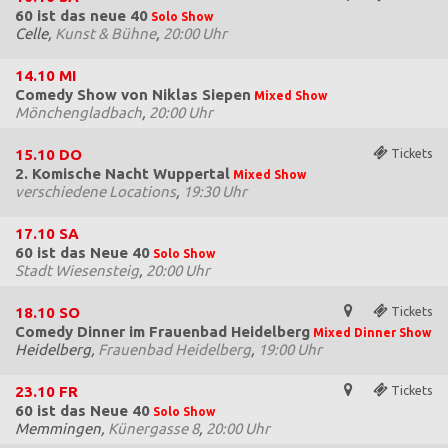
60 ist das neue 40
Solo Show
Celle,
Kunst & Bühne
,
20:00 Uhr
14.10
MI
Comedy Show von Niklas Siepen
Mixed Show
Mönchengladbach
,
20:00 Uhr
15.10
DO
Tickets
2. Komische Nacht Wuppertal
Mixed Show
verschiedene Locations
,
19:30 Uhr
17.10
SA
60 ist das Neue 40
Solo Show
Stadt Wiesensteig
,
20:00 Uhr
18.10
SO
Tickets
Comedy Dinner im Frauenbad Heidelberg
Mixed Dinner Show
Heidelberg,
Frauenbad Heidelberg
,
19:00 Uhr
23.10
FR
Tickets
60 ist das Neue 40
Solo Show
Memmingen,
Künergasse 8
,
20:00 Uhr